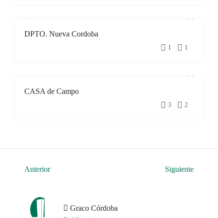
DPTO. Nueva Cordoba
DESTACADO
VENTA
1
1
CASA de Campo
DESTACADO
ALQUILER
TEMPORARIOS
3
2
Anterior
Siguiente
Graco Córdoba