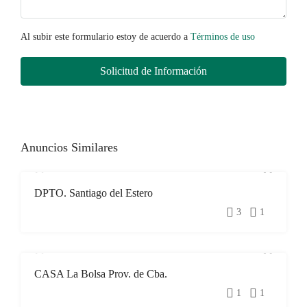
Al subir este formulario estoy de acuerdo a
Términos de uso
Solicitud de Información
Anuncios Similares
DPTO. Santiago del Estero
DESTACADO
VENTA
3
1
CASA La Bolsa Prov. de Cba.
DESTACADO
VENTA
1
1