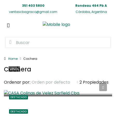
351 403 5800
Rondeau 464 Pb A
ventascbagraco@gmail.com
Córdoba, Argentina
Home
Cochera
Cochera
VENTA
CASA Colinas de Velez Sarfield Cba.
Ordenar por:
Orden por defecto
2 Propiedades
2
1
DESTACADO
DESTACADO