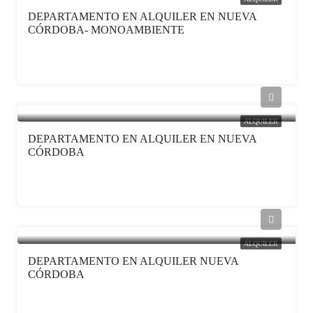
DEPARTAMENTO EN ALQUILER EN NUEVA
CÓRDOBA- MONOAMBIENTE
ALQUILER
DEPARTAMENTO EN ALQUILER EN NUEVA
CÓRDOBA
ALQUILER
DEPARTAMENTO EN ALQUILER NUEVA
CÓRDOBA