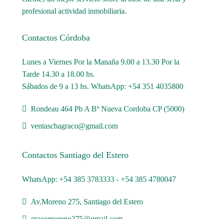
profesional actividad inmobiliaria.
Contactos Córdoba
Lunes a Viernes Por la Manaña 9.00 a 13.30 Por la
Tarde 14.30 a 18.00 hs.
Sábados de 9 a 13 hs. WhatsApp: +54 351 4035800
Rondeau 464 Pb A Bº Nueva Cordoba CP (5000)
ventascbagraco@gmail.com
Contactos Santiago del Estero
WhatsApp: +54 385 3783333 - +54 385 4780047
Av.Moreno 275, Santiago del Estero
gracomoreno275@gmail.com