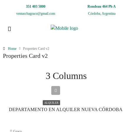
351 403 5800
Rondeau 464 Pb A
ventascbagraco@gmail.com
Córdoba, Argentina
Home
Properties Card v2
Properties Card v2
3 Columns
ALQUILER
DEPARTAMENTO EN ALQUILER NUEVA CÓRDOBA
Graco