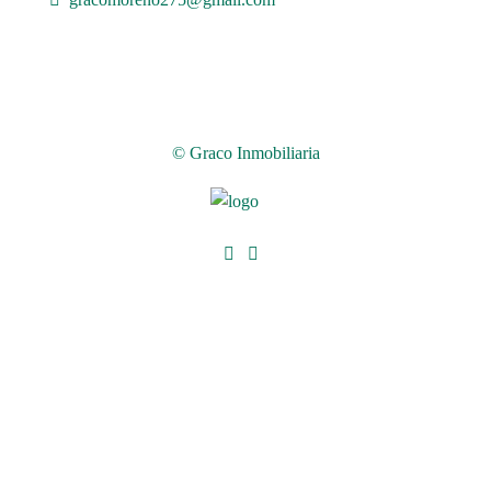
© Graco Inmobiliaria