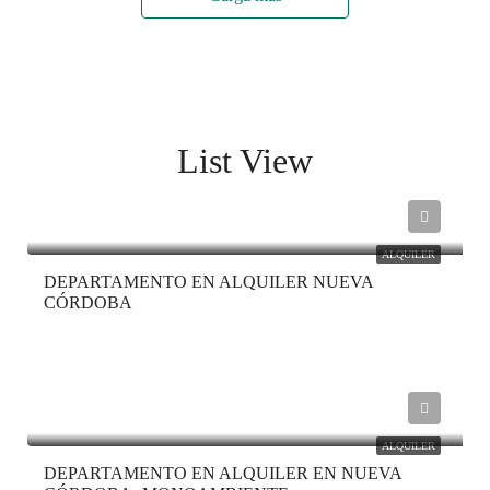
List View
ALQUILER
DEPARTAMENTO EN ALQUILER NUEVA
CÓRDOBA
ALQUILER
DEPARTAMENTO EN ALQUILER EN NUEVA