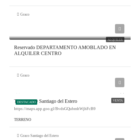
Graco
ALQUILER
Reservado DEPARTAMENTO AMOBLADO EN
ALQUILER CENTRO
Graco
TERRENO Santiago del Estero
VENTA
DESTACADO
https://maps.app.goo.gl/BvdsGQubmhWjhFcB9
TERRENO
Graco Santiago del Estero