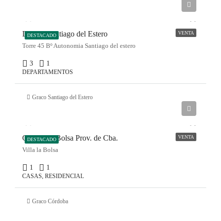
DPTO. Santiago del Estero
VENTA
DESTACADO
Torre 45 Bº Autonomia Santiago del estero
3
1
DEPARTAMENTOS
Graco Santiago del Estero
CASA La Bolsa Prov. de Cba.
VENTA
DESTACADO
Villa la Bolsa
1
1
CASAS, RESIDENCIAL
Graco Córdoba