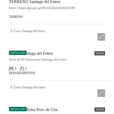
TERRENO Santiago del Estero
https://maps.app.goo.gl/BvdsGQubmhWjhFcB9
TERRENO
Graco Santiago del Estero
DPTO. Santiago del Estero
DESTACADO
VENTA
Torre 45 Bº Autonomia Santiago del estero
3
1
DEPARTAMENTOS
Graco Santiago del Estero
CASA La Bolsa Prov. de Cba.
DESTACADO
VENTA