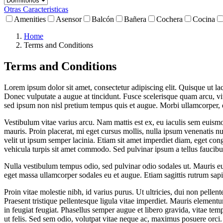
Otras Caracteristicas
Amenities
Asensor
Balcón
Bañera
Cochera
Cocina
Home
Terms and Conditions
Terms and Conditions
Lorem ipsum dolor sit amet, consectetur adipiscing elit. Quisque ut laci
Donec vulputate a augue at tincidunt. Fusce scelerisque quam arcu, v
sed ipsum non nisl pretium tempus quis et augue. Morbi ullamcorper, do
Vestibulum vitae varius arcu. Nam mattis est ex, eu iaculis sem euismod 
mauris. Proin placerat, mi eget cursus mollis, nulla ipsum venenatis nu
velit ut ipsum semper lacinia. Etiam sit amet imperdiet diam, eget cong
vehicula turpis sit amet commodo. Sed pulvinar ipsum a tellus faucibus, n
Nulla vestibulum tempus odio, sed pulvinar odio sodales ut. Mauris eu 
eget massa ullamcorper sodales eu et augue. Etiam sagittis rutrum sapi
Proin vitae molestie nibh, id varius purus. Ut ultricies, dui non pellen
Praesent tristique pellentesque ligula vitae imperdiet. Mauris element
in feugiat feugiat. Phasellus semper augue et libero gravida, vitae tem
ut felis. Sed sem odio, volutpat vitae neque ac, maximus posuere orci