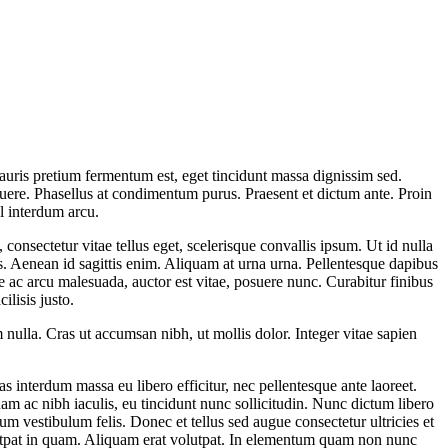
. Mauris pretium fermentum est, eget tincidunt massa dignissim sed.
uere. Phasellus at condimentum purus. Praesent et dictum ante. Proin
l interdum arcu.
 consectetur vitae tellus eget, scelerisque convallis ipsum. Ut id nulla
tis. Aenean id sagittis enim. Aliquam at urna urna. Pellentesque dapibus
ue ac arcu malesuada, auctor est vitae, posuere nunc. Curabitur finibus
ilisis justo.
nulla. Cras ut accumsan nibh, ut mollis dolor. Integer vitae sapien
as interdum massa eu libero efficitur, nec pellentesque ante laoreet.
am ac nibh iaculis, eu tincidunt nunc sollicitudin. Nunc dictum libero
um vestibulum felis. Donec et tellus sed augue consectetur ultricies et
volutpat in quam. Aliquam erat volutpat. In elementum quam non nunc