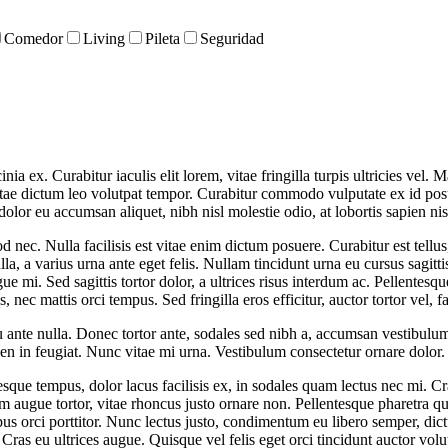
Comedor
Living
Pileta
Seguridad
nia ex. Curabitur iaculis elit lorem, vitae fringilla turpis ultricies vel
itae dictum leo volutpat tempor. Curabitur commodo vulputate ex id pos
lor eu accumsan aliquet, nibh nisl molestie odio, at lobortis sapien nis
nec. Nulla facilisis est vitae enim dictum posuere. Curabitur est tellus,
lla, a varius urna ante eget felis. Nullam tincidunt urna eu cursus sagit
ue mi. Sed sagittis tortor dolor, a ultrices risus interdum ac. Pellentesq
ec mattis orci tempus. Sed fringilla eros efficitur, auctor tortor vel, fac
ante nulla. Donec tortor ante, sodales sed nibh a, accumsan vestibulum 
en in feugiat. Nunc vitae mi urna. Vestibulum consectetur ornare dolor.
tesque tempus, dolor lacus facilisis ex, in sodales quam lectus nec mi. Cr
um augue tortor, vitae rhoncus justo ornare non. Pellentesque pharetra qu
pus orci porttitor. Nunc lectus justo, condimentum eu libero semper, dict
. Cras eu ultrices augue. Quisque vel felis eget orci tincidunt auctor 