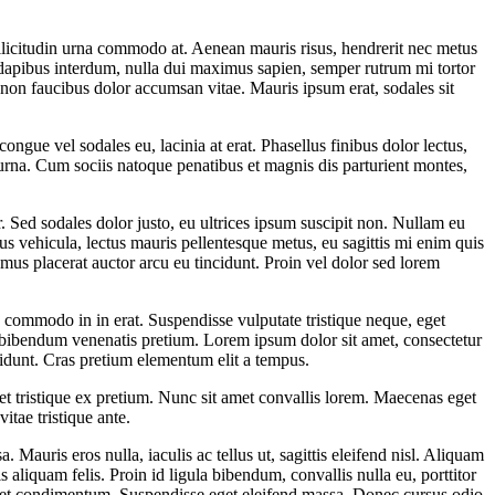
licitudin urna commodo at. Aenean mauris risus, hendrerit nec metus
dapibus interdum, nulla dui maximus sapien, semper rutrum mi tortor
 non faucibus dolor accumsan vitae. Mauris ipsum erat, sodales sit
ngue vel sodales eu, lacinia at erat. Phasellus finibus dolor lectus,
mus urna. Cum sociis natoque penatibus et magnis dis parturient montes,
ur. Sed sodales dolor justo, eu ultrices ipsum suscipit non. Nullam eu
s vehicula, lectus mauris pellentesque metus, eu sagittis mi enim quis
mus placerat auctor arcu eu tincidunt. Proin vel dolor sed lorem
e commodo in in erat. Suspendisse vulputate tristique neque, eget
 bibendum venenatis pretium. Lorem ipsum dolor sit amet, consectetur
ncidunt. Cras pretium elementum elit a tempus.
et tristique ex pretium. Nunc sit amet convallis lorem. Maecenas eget
itae tristique ante.
Mauris eros nulla, iaculis ac tellus ut, sagittis eleifend nisl. Aliquam
aliquam felis. Proin id ligula bibendum, convallis nulla eu, porttitor
que et condimentum. Suspendisse eget eleifend massa. Donec cursus odio