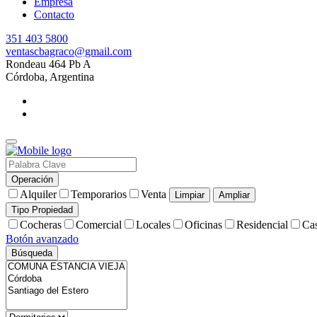
Empresa
Contacto
351 403 5800
ventascbagraco@gmail.com
Rondeau 464 Pb A
Córdoba, Argentina
Operación
Alquiler
Temporarios
Venta
Limpiar
Ampliar
Tipo Propiedad
Cocheras
Comercial
Locales
Oficinas
Residencial
Ca
Botón avanzado
Búsqueda