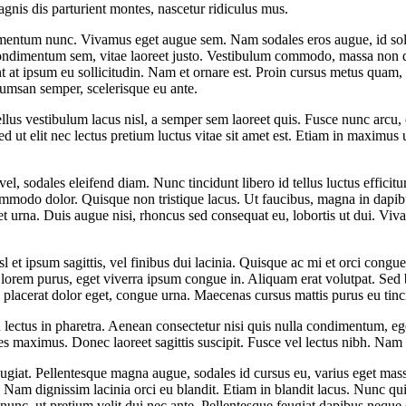
gnis dis parturient montes, nascetur ridiculus mus.
ermentum nunc. Vivamus eget augue sem. Nam sodales eros augue, id sol
 condimentum sem, vitae laoreet justo. Vestibulum commodo, massa non 
nt at ipsum eu sollicitudin. Nam et ornare est. Proin cursus metus quam,
ccumsan semper, scelerisque eu ante.
us vestibulum lacus nisl, a semper sem laoreet quis. Fusce nunc arcu, co
s. Sed ut elit nec lectus pretium luctus vitae sit amet est. Etiam in maxi
 vel, sodales eleifend diam. Nunc tincidunt libero id tellus luctus efficit
ommodo dolor. Quisque non tristique lacus. Ut faucibus, magna in dapibu
 urna. Duis augue nisi, rhoncus sed consequat eu, lobortis ut dui. Viva
l et ipsum sagittis, vel finibus dui lacinia. Quisque ac mi et orci congu
lorem purus, eget viverra ipsum congue in. Aliquam erat volutpat. Sed
rum, placerat dolor eget, congue urna. Maecenas cursus mattis purus eu ti
 lectus in pharetra. Aenean consectetur nisi quis nulla condimentum, eg
es maximus. Donec laoreet sagittis suscipit. Fusce vel lectus nibh. Nam v
giat. Pellentesque magna augue, sodales id cursus eu, varius eget massa. 
am dignissim lacinia orci eu blandit. Etiam in blandit lacus. Nunc quis 
it nunc, ut pretium velit dui nec ante. Pellentesque feugiat dapibus ne