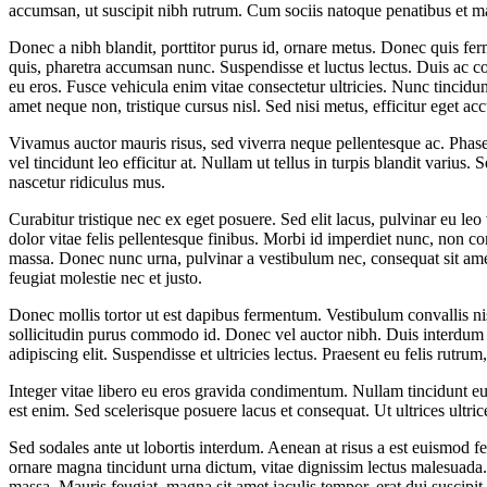
accumsan, ut suscipit nibh rutrum. Cum sociis natoque penatibus et ma
Donec a nibh blandit, porttitor purus id, ornare metus. Donec quis f
quis, pharetra accumsan nunc. Suspendisse et luctus lectus. Duis ac
eu eros. Fusce vehicula enim vitae consectetur ultricies. Nunc tincidu
amet neque non, tristique cursus nisl. Sed nisi metus, efficitur eget a
Vivamus auctor mauris risus, sed viverra neque pellentesque ac. Phasell
vel tincidunt leo efficitur at. Nullam ut tellus in turpis blandit variu
nascetur ridiculus mus.
Curabitur tristique nec ex eget posuere. Sed elit lacus, pulvinar eu leo
dolor vitae felis pellentesque finibus. Morbi id imperdiet nunc, non c
massa. Donec nunc urna, pulvinar a vestibulum nec, consequat sit amet
feugiat molestie nec et justo.
Donec mollis tortor ut est dapibus fermentum. Vestibulum convallis nis
sollicitudin purus commodo id. Donec vel auctor nibh. Duis interdum 
adipiscing elit. Suspendisse et ultricies lectus. Praesent eu felis rut
Integer vitae libero eu eros gravida condimentum. Nullam tincidunt eu
est enim. Sed scelerisque posuere lacus et consequat. Ut ultrices ultric
Sed sodales ante ut lobortis interdum. Aenean at risus a est euismod feu
ornare magna tincidunt urna dictum, vitae dignissim lectus malesuada. N
massa. Mauris feugiat, magna sit amet iaculis tempor, erat dui suscip