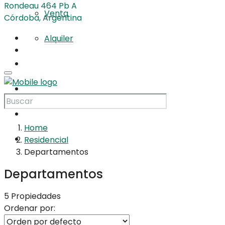
Rondeau 464 Pb A
Venta
Córdoba, Argentina
Alquiler
Consorcios
Tasaciones
Empresa
Home
Contacto
Residencial
Departamentos
Departamentos
5 Propiedades
Ordenar por: