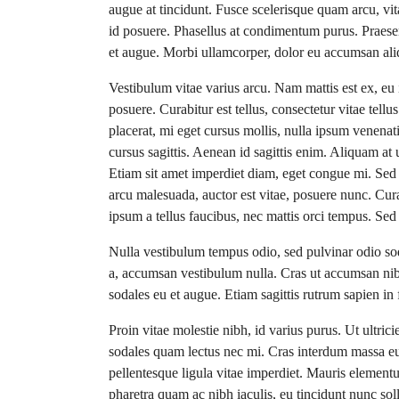
augue at tincidunt. Fusce scelerisque quam arcu, v
id posuere. Phasellus at condimentum purus. Praese
et augue. Morbi ullamcorper, dolor eu accumsan aliqu
Vestibulum vitae varius arcu. Nam mattis est ex, eu 
posuere. Curabitur est tellus, consectetur vitae tellu
placerat, mi eget cursus mollis, nulla ipsum venenati
cursus sagittis. Aenean id sagittis enim. Aliquam at
Etiam sit amet imperdiet diam, eget congue mi. Sed sa
arcu malesuada, auctor est vitae, posuere nunc. Cur
ipsum a tellus faucibus, nec mattis orci tempus. Sed fri
Nulla vestibulum tempus odio, sed pulvinar odio sod
a, accumsan vestibulum nulla. Cras ut accumsan nibh
sodales eu et augue. Etiam sagittis rutrum sapien in
Proin vitae molestie nibh, id varius purus. Ut ultrici
sodales quam lectus nec mi. Cras interdum massa eu li
pellentesque ligula vitae imperdiet. Mauris element
pharetra quam ac nibh iaculis, eu tincidunt nunc sol