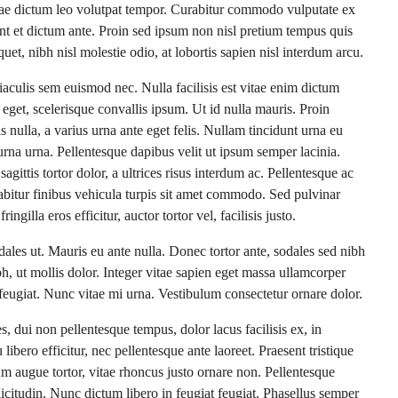
itae dictum leo volutpat tempor. Curabitur commodo vulputate ex
nt et dictum ante. Proin sed ipsum non nisl pretium tempus quis
et, nibh nisl molestie odio, at lobortis sapien nisl interdum arcu.
iaculis sem euismod nec. Nulla facilisis est vitae enim dictum
s eget, scelerisque convallis ipsum. Ut id nulla mauris. Proin
s nulla, a varius urna ante eget felis. Nullam tincidunt urna eu
 urna urna. Pellentesque dapibus velit ut ipsum semper lacinia.
gittis tortor dolor, a ultrices risus interdum ac. Pellentesque ac
abitur finibus vehicula turpis sit amet commodo. Sed pulvinar
ngilla eros efficitur, auctor tortor vel, facilisis justo.
ales ut. Mauris eu ante nulla. Donec tortor ante, sodales sed nibh
, ut mollis dolor. Integer vitae sapien eget massa ullamcorper
 feugiat. Nunc vitae mi urna. Vestibulum consectetur ornare dolor.
es, dui non pellentesque tempus, dolor lacus facilisis ex, in
bero efficitur, nec pellentesque ante laoreet. Praesent tristique
um augue tortor, vitae rhoncus justo ornare non. Pellentesque
licitudin. Nunc dictum libero in feugiat feugiat. Phasellus semper