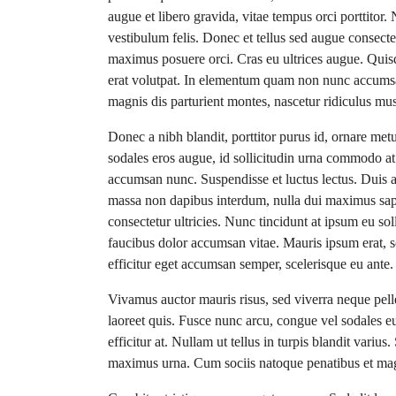
augue et libero gravida, vitae tempus orci porttitor
vestibulum felis. Donec et tellus sed augue consectet
maximus posuere orci. Cras eu ultrices augue. Quisq
erat volutpat. In elementum quam non nunc accumsan
magnis dis parturient montes, nascetur ridiculus mus
Donec a nibh blandit, porttitor purus id, ornare 
sodales eros augue, id sollicitudin urna commodo at
accumsan nunc. Suspendisse et luctus lectus. Duis
massa non dapibus interdum, nulla dui maximus sapi
consectetur ultricies. Nunc tincidunt at ipsum eu so
faucibus dolor accumsan vitae. Mauris ipsum erat, so
efficitur eget accumsan semper, scelerisque eu ante.
Vivamus auctor mauris risus, sed viverra neque pell
laoreet quis. Fusce nunc arcu, congue vel sodales eu, 
efficitur at. Nullam ut tellus in turpis blandit varius.
maximus urna. Cum sociis natoque penatibus et magn