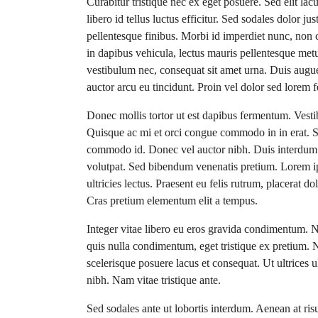
Curabitur tristique nec ex eget posuere. Sed elit lac
libero id tellus luctus efficitur. Sed sodales dolor ju
pellentesque finibus. Morbi id imperdiet nunc, non
in dapibus vehicula, lectus mauris pellentesque met
vestibulum nec, consequat sit amet urna. Duis augue
auctor arcu eu tincidunt. Proin vel dolor sed lorem f
Donec mollis tortor ut est dapibus fermentum. Vestibu
Quisque ac mi et orci congue commodo in in erat. Su
commodo id. Donec vel auctor nibh. Duis interdum 
volutpat. Sed bibendum venenatis pretium. Lorem ips
ultricies lectus. Praesent eu felis rutrum, placerat 
Cras pretium elementum elit a tempus.
Integer vitae libero eu eros gravida condimentum. N
quis nulla condimentum, eget tristique ex pretium. 
scelerisque posuere lacus et consequat. Ut ultrices u
nibh. Nam vitae tristique ante.
Sed sodales ante ut lobortis interdum. Aenean at ri