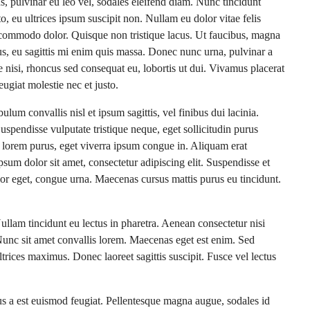
us, pulvinar eu leo vel, sodales eleifend diam. Nunc tincidunt
sto, eu ultrices ipsum suscipit non. Nullam eu dolor vitae felis
 commodo dolor. Quisque non tristique lacus. Ut faucibus, magna
us, eu sagittis mi enim quis massa. Donec nunc urna, pulvinar a
 nisi, rhoncus sed consequat eu, lobortis ut dui. Vivamus placerat
eugiat molestie nec et justo.
lum convallis nisl et ipsum sagittis, vel finibus dui lacinia.
spendisse vulputate tristique neque, eget sollicitudin purus
lorem purus, eget viverra ipsum congue in. Aliquam erat
um dolor sit amet, consectetur adipiscing elit. Suspendisse et
dolor eget, congue urna. Maecenas cursus mattis purus eu tincidunt.
ullam tincidunt eu lectus in pharetra. Aenean consectetur nisi
Nunc sit amet convallis lorem. Maecenas eget est enim. Sed
ltrices maximus. Donec laoreet sagittis suscipit. Fusce vel lectus
sus a est euismod feugiat. Pellentesque magna augue, sodales id