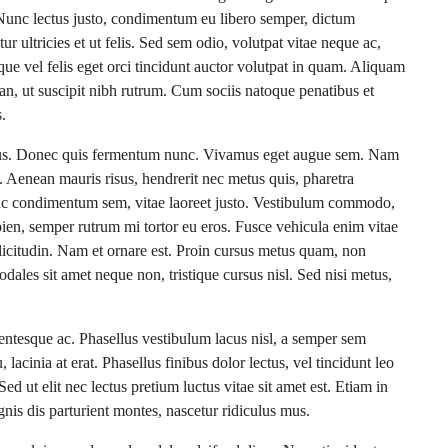
. Nunc lectus justo, condimentum eu libero semper, dictum
ur ultricies et ut felis. Sed sem odio, volutpat vitae neque ac,
ue vel felis eget orci tincidunt auctor volutpat in quam. Aliquam
, ut suscipit nibh rutrum. Cum sociis natoque penatibus et
.
metus. Donec quis fermentum nunc. Vivamus eget augue sem. Nam
. Aenean mauris risus, hendrerit nec metus quis, pharetra
 ac condimentum sem, vitae laoreet justo. Vestibulum commodo,
en, semper rutrum mi tortor eu eros. Fusce vehicula enim vitae
llicitudin. Nam et ornare est. Proin cursus metus quam, non
dales sit amet neque non, tristique cursus nisl. Sed nisi metus,
entesque ac. Phasellus vestibulum lacus nisl, a semper sem
lacinia at erat. Phasellus finibus dolor lectus, vel tincidunt leo
 Sed ut elit nec lectus pretium luctus vitae sit amet est. Etiam in
is dis parturient montes, nascetur ridiculus mus.